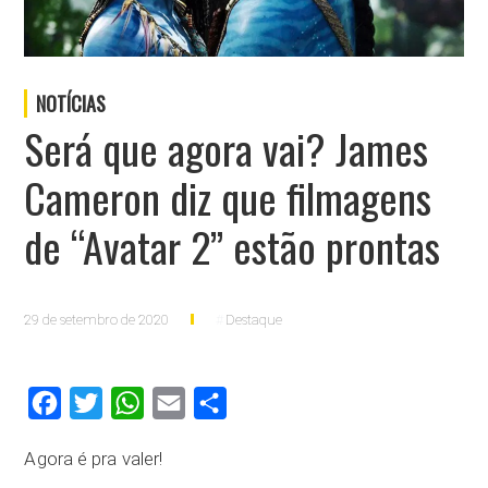
NOTÍCIAS
Será que agora vai? James
Cameron diz que filmagens
de “Avatar 2” estão prontas
29 de setembro de 2020
Destaque
Facebook
Twitter
WhatsApp
Email
Compartilhar
Agora é pra valer!