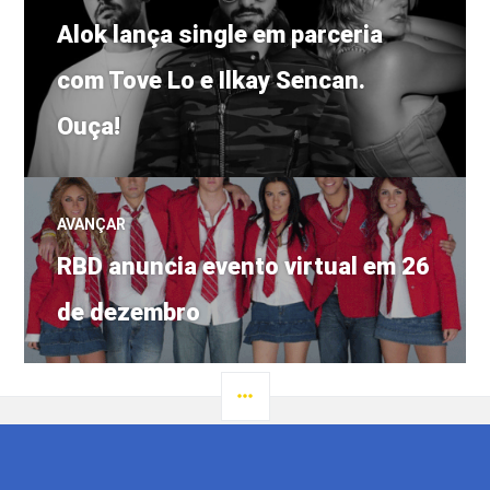
Post
de
Alok lança single em parceria
anterior:
com Tove Lo e Ilkay Sencan.
Post
Ouça!
AVANÇAR
Próximo
RBD anuncia evento virtual em 26
post:
de dezembro
LATERAL