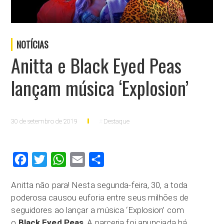
NOTÍCIAS
Anitta e Black Eyed Peas
lançam música ‘Explosion’
30 de setembro de 2019
Destaque
Facebook
Twitter
WhatsApp
Email
Compartilhar
Anitta não para! Nesta segunda-feira, 30, a toda
poderosa causou euforia entre seus milhões de
seguidores ao lançar a música ‘Explosion’ com
o
Black Eyed Peas
. A parceria foi anunciada há