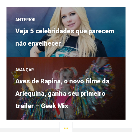
Navegação
ANTERIOR
Post
de
Veja 5 celebridades que parecem
anterior:
não envelhecer
Post
AVANÇAR
Próximo
Aves de Rapina, o novo filme da
post:
Arlequina, ganha seu primeiro
trailer – Geek Mix
LATERAL