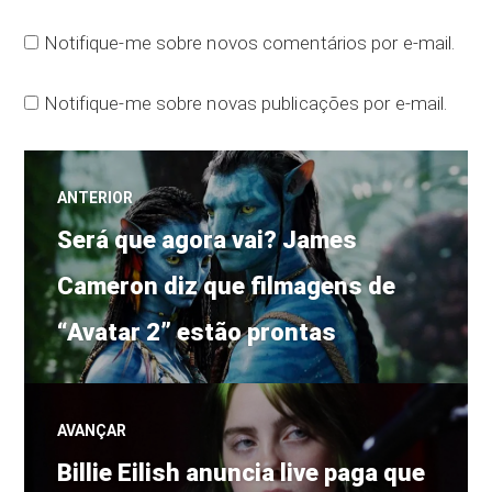
Notifique-me sobre novos comentários por e-mail.
Notifique-me sobre novas publicações por e-mail.
Navegação
ANTERIOR
Post
de
Será que agora vai? James
anterior:
Cameron diz que filmagens de
Post
“Avatar 2” estão prontas
AVANÇAR
Próximo
Billie Eilish anuncia live paga que