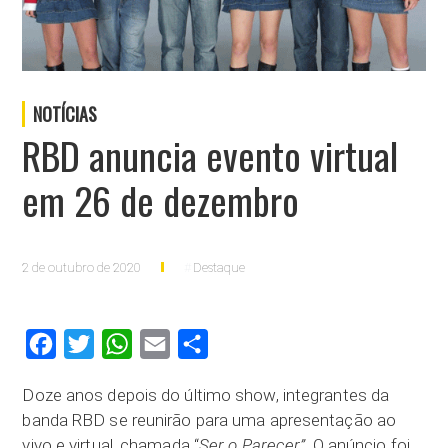
NOTÍCIAS
RBD anuncia evento virtual
em 26 de dezembro
2 de outubro de 2020
Destaque
Facebook
Twitter
WhatsApp
Email
Compartilhar
Doze anos depois do último show, integrantes da
banda RBD se reunirão para uma apresentação ao
vivo e virtual, chamada “
Ser o Parecer”
. O anúncio foi