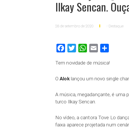
Ilkay Sencan. Ouç
28 de setembro de 2020
Destaque
Facebook
Twitter
WhatsApp
Email
Compartilh
Tem novidade de música!
O
Alok
lançou um novo single cha
A música, megadançante, é uma p
turco Ilkay Sencan.
No vídeo, a cantora Tove Lo dança
faixa aparece projetada num cenár