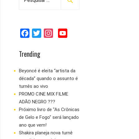
e
s
q
u
F
T
I
Y
i
s
a
w
n
o
a
c
i
s
u
Trending
r
e
t
t
T
p
b
t
a
u
Beyoncé é eleita “artista da
o
década” quando o assunto é
o
e
g
b
r
turnês ao vivo
:
o
r
r
e
PROMO CINE MIX FILME
k
a
ADÃO NEGRO ???
m
Próximo livro de "As Crônicas
de Gelo e Fogo" será lançado
ano que vem!
Shakira planeja nova turnê