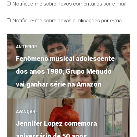
Notifique-me sobre novos comentários por e-mail.
Notifique-me sobre novas publicações por e-mail.
Navegação
ANTERIOR
Post
de
Fenômeno musical adolescente
anterior:
dos anos 1980, Grupo Menudo
Post
vai ganhar série na Amazon
AVANÇAR
Próximo
Jennifer Lopez comemora
post:
aniversário de 50 anos