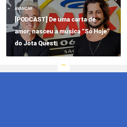
AVANÇAR
Próximo
[PODCAST] De uma carta de
post:
amor, nasceu a música “Só Hoje”
do Jota Quest
LATERAL