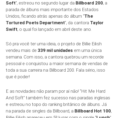
Soft
”, estreou no segundo lugar da
Billboard 200
, a
parada de álbuns mais importante dos Estados
Unidos, ficando atrás apenas do álbum “
The
Tortured Poets Department
”, da cantora
Taylor
Swift
, o qual foi lançado em abril deste ano.
Só pra você ter uma ideia, o projeto de Billie Eilish
vendeu mais de
339 mil unidades
em uma única
semana. Com isso, a cantora quebrou um recorde
pessoal e conquistou a maior semana de vendas de
toda a sua carreira na Billboard 200. Fala sério, isso
que é poder!
E as novidades não param por aí não! “Hit Me Hard
And Soft” também fez sucesso nas paradas inglesas
e estreou no topo do ranking britânico de álbuns. Já
na parada de singles da Billboard, a
Billboard Hot 100
,
Billie Eilish apareceu em 5º lugar com o single “
Lunch
”.