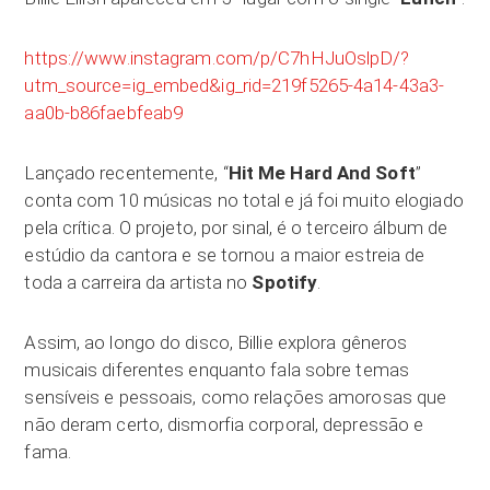
https://www.instagram.com/p/C7hHJuOslpD/?
utm_source=ig_embed&ig_rid=219f5265-4a14-43a3-
aa0b-b86faebfeab9
Lançado recentemente, “
Hit Me Hard And Soft
”
conta com 10 músicas no total e já foi muito elogiado
pela crítica. O projeto, por sinal, é o terceiro álbum de
estúdio da cantora e se tornou a maior estreia de
toda a carreira da artista no
Spotify
.
Assim, ao longo do disco, Billie explora gêneros
musicais diferentes enquanto fala sobre temas
sensíveis e pessoais, como relações amorosas que
não deram certo, dismorfia corporal, depressão e
fama.