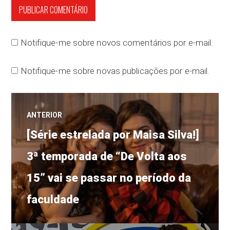
Notifique-me sobre novos comentários por e-mail.
Notifique-me sobre novas publicações por e-mail.
Navegação
ANTERIOR
Post
de
[Série estrelada por Maisa Silva!]
anterior:
3ª temporada de “De Volta aos
Post
15” vai se passar no período da
faculdade