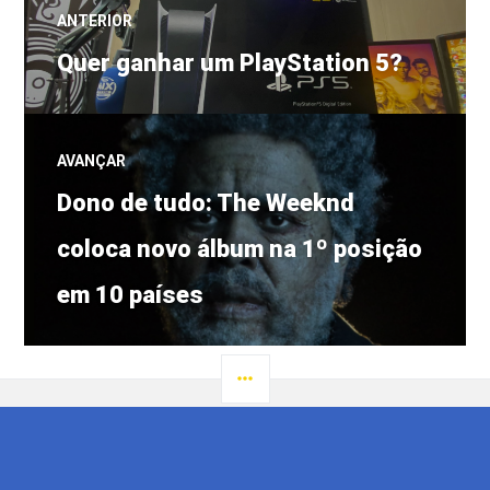
Navegação
ANTERIOR
Post
de
Quer ganhar um PlayStation 5?
anterior:
Post
AVANÇAR
Próximo
Dono de tudo: The Weeknd
post:
coloca novo álbum na 1º posição
em 10 países
LATERAL