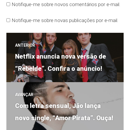
Notifique-me sobre novos comentários por e-mail.
Notifique-me sobre novas publicações por e-mail.
Navegação
ANTERIOR
Post
de
Netflix anuncia nova versão de
anterior:
“Rebelde”. Confira o anúncio!
Post
AVANÇAR
Próximo
Com letra sensual, Jão lança
post:
novo single, “Amor Pirata”. Ouça!