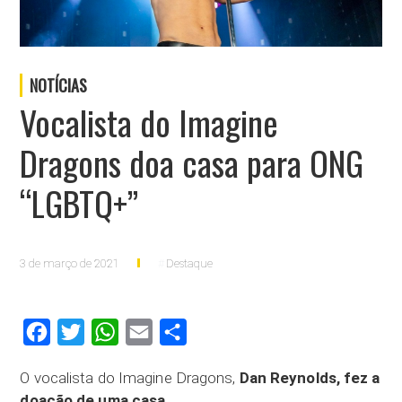
NOTÍCIAS
Vocalista do Imagine
Dragons doa casa para ONG
“LGBTQ+”
3 de março de 2021
Destaque
Facebook
Twitter
WhatsApp
Email
Compartilhar
O vocalista do Imagine Dragons,
Dan Reynolds, fez a
doação de uma casa
.