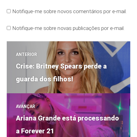
Notifique-me sobre novos comentários por e-mail.
Notifique-me sobre novas publicações por e-mail.
Navegação
ANTERIOR
Post
de
Crise: Britney Spears perde a
anterior:
guarda dos filhos!
Post
AVANÇAR
Próximo
Ariana Grande está processando
post:
a Forever 21