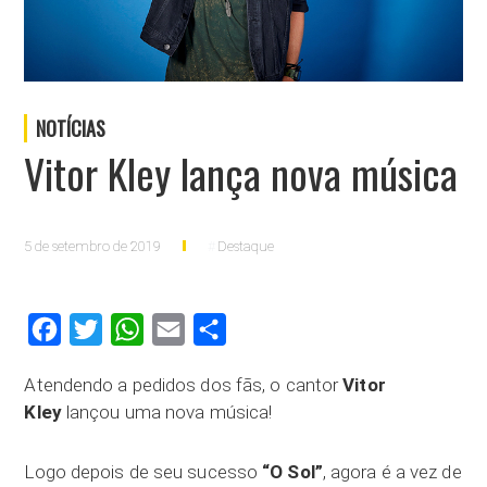
NOTÍCIAS
Vitor Kley lança nova música
5 de setembro de 2019
Destaque
Facebook
Twitter
WhatsApp
Email
Compartilhar
Atendendo a pedidos dos fãs, o cantor
Vitor
Kley
lançou uma nova música!
Logo depois de seu sucesso
“O Sol”
, agora é a vez de