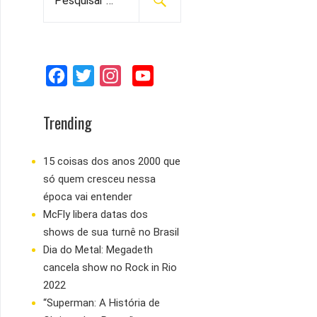
e
s
q
u
F
T
I
Y
i
s
a
w
n
o
a
c
i
s
u
Trending
r
e
t
t
T
p
b
t
a
u
15 coisas dos anos 2000 que
o
só quem cresceu nessa
o
e
g
b
r
época vai entender
:
o
r
r
e
McFly libera datas dos
k
a
shows de sua turnê no Brasil
m
Dia do Metal: Megadeth
cancela show no Rock in Rio
2022
“Superman: A História de