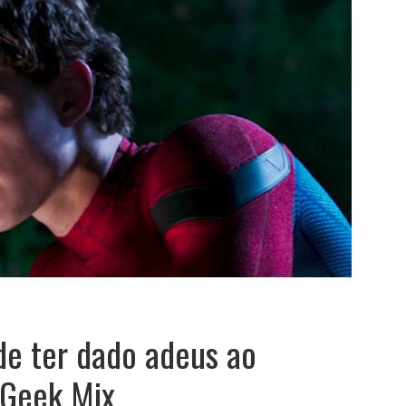
de ter dado adeus ao
Geek Mix