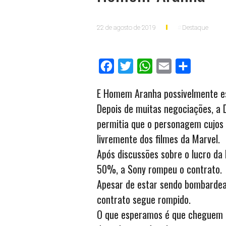
22 de agosto de 2019
Destaque
Facebook
Twitter
WhatsApp
Email
Compartilh
E Homem Aranha possivelmente es
Depois de muitas negociações, a 
permitia que o personagem cujos 
livremente dos filmes da Marvel.
Após discussões sobre o lucro da
50%, a Sony rompeu o contrato.
Apesar de estar sendo bombardead
contrato segue rompido.
O que esperamos é que cheguem n