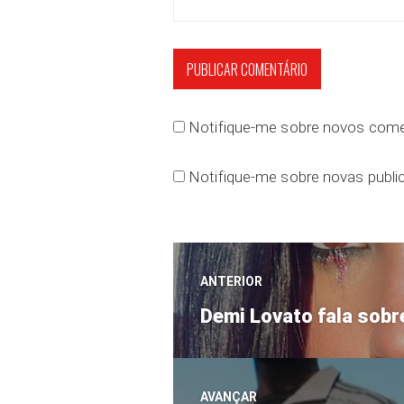
Notifique-me sobre novos comen
Notifique-me sobre novas public
Navegação
ANTERIOR
Post
de
Demi Lovato fala sobr
anterior:
Post
AVANÇAR