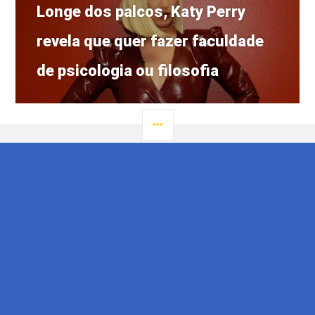
Próximo
Longe dos palcos, Katy Perry
post:
revela que quer fazer faculdade
de psicologia ou filosofia
LATERAL