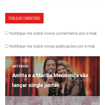
Notifique-me sobre novos comentários por e-mail.
Notifique-me sobre novas publicações por e-mail.
Navegação
ANTERIOR
Post
de
Anitta e a Marília Mendonça vão
anterior:
lançar single juntas
Post