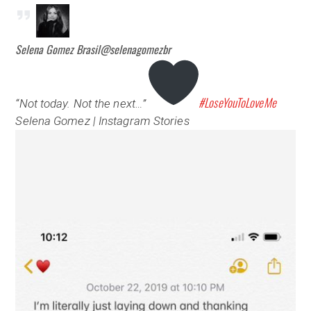
Selena Gomez Brasil
@selenagomezbr
#
LoseYouToLoveMe
“Not today. Not the next…”
Selena Gomez | Instagram Stories