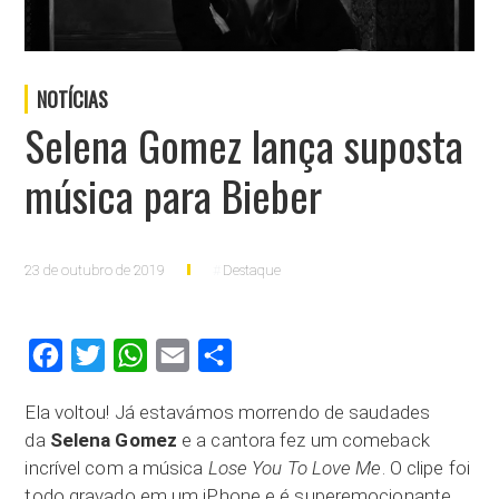
NOTÍCIAS
Selena Gomez lança suposta
música para Bieber
23 de outubro de 2019
Destaque
Facebook
Twitter
WhatsApp
Email
Compartilhar
Ela voltou! Já estavámos morrendo de saudades
da
Selena Gomez
e a cantora fez um comeback
incrível com a música
Lose You To Love Me
. O clipe foi
todo gravado em um iPhone e é superemocionante.