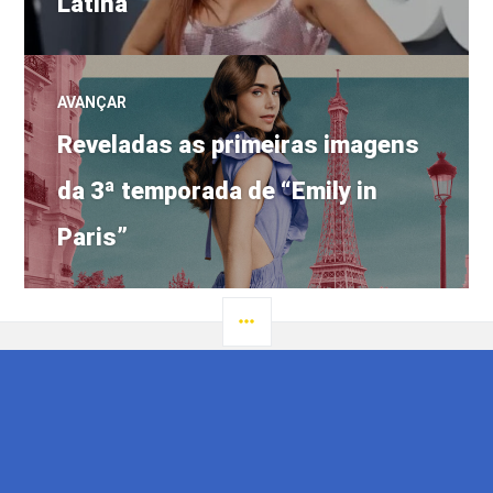
Latina
AVANÇAR
Próximo
Reveladas as primeiras imagens
post:
da 3ª temporada de “Emily in
Paris”
LATERAL