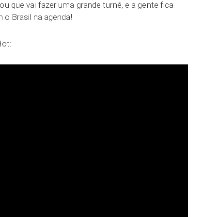
ou que vai fazer uma grande turnê, e a gente fica
m o Brasil na agenda!
ot: