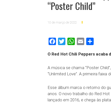
“Poster Child”
10 de março de 2022
Facebook
Twitter
WhatsApp
Email
Compartilh
O Red Hot Chili Peppers acaba 
A música se chama “Poster Child”,
“Unlimited Love”. A primeira faixa 
Esse álbum marca o retorno do gui
anos. O novo trabalho do Red Hot 
lançado em 2016, e chega às plataf