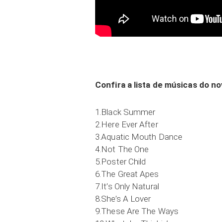
Confira a lista de músicas do no
1.Black Summer
2.Here Ever After
3.Aquatic Mouth Dance
4.Not The One
5.Poster Child
6.The Great Apes
7.It’s Only Natural
8.She’s A Lover
9.These Are The Ways