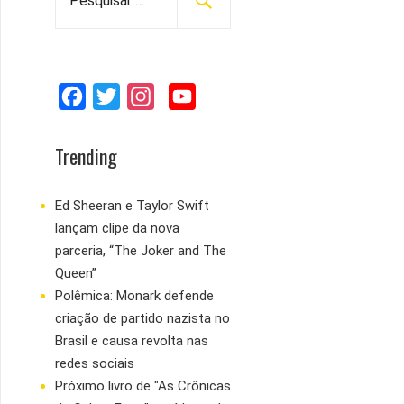
e
s
q
u
F
T
I
Y
i
s
a
w
n
o
a
c
i
s
u
Trending
r
e
t
t
T
p
b
t
a
u
Ed Sheeran e Taylor Swift
o
lançam clipe da nova
o
e
g
b
r
parceria, “The Joker and The
:
o
r
r
e
Queen”
k
a
Polêmica: Monark defende
m
criação de partido nazista no
Brasil e causa revolta nas
redes sociais
Próximo livro de "As Crônicas