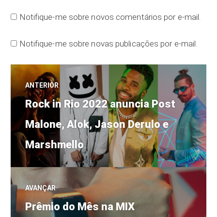
Notifique-me sobre novos comentários por e-mail.
Notifique-me sobre novas publicações por e-mail.
Navegação
ANTERIOR
Post
de
Rock in Rio 2022 anuncia Post
anterior:
Malone, Alok, Jason Derulo e
Post
Marshmello
AVANÇAR
Próximo
Prêmio do Mês na MIX