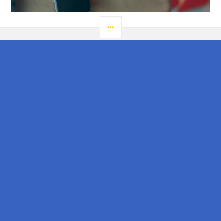
post:
LATERAL