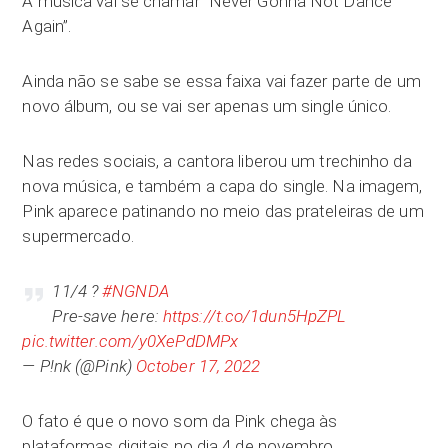
A música vai se chamar “Never Gonna Not Dance
Again”.
Ainda não se sabe se essa faixa vai fazer parte de um
novo álbum, ou se vai ser apenas um single único.
Nas redes sociais, a cantora liberou um trechinho da
nova música, e também a capa do single. Na imagem,
Pink aparece patinando no meio das prateleiras de um
supermercado.
11/4 ?
#NGNDA
Pre-save here:
https://t.co/1dun5HpZPL
pic.twitter.com/y0XePdDMPx
— P!nk (@Pink)
October 17, 2022
O fato é que o novo som da Pink chega às
plataformas digitais no dia 4 de novembro.