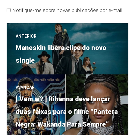
Notifique-me sobre novas publicações por e-mail.
Navegação
ANTERIOR
Post
de
Maneskin libera clipe do novo
anterior:
single
Post
AVANÇAR
Próximo
[ Vem aí? ] Rihanna deve lançar
post:
duas faixas para o filme “Pantera
Negra: Wakanda Para Sempre”