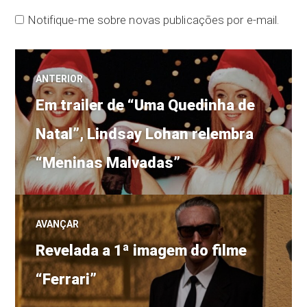
Notifique-me sobre novas publicações por e-mail.
Navegação
ANTERIOR
Post
de
Em trailer de “Uma Quedinha de
anterior:
Natal”, Lindsay Lohan relembra
Post
“Meninas Malvadas”
AVANÇAR
Próximo
Revelada a 1ª imagem do filme
post:
“Ferrari”