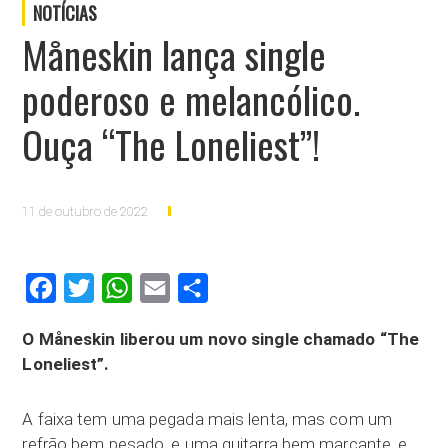
NOTÍCIAS
Måneskin lança single
poderoso e melancólico.
Ouça “The Loneliest”!
11 de outubro de 2022
Facebook
Twitter
WhatsApp
Email
Compartilhar
O Måneskin liberou um novo single chamado “The
Loneliest”.
A faixa tem uma pegada mais lenta, mas com um
refrão bem pesado, e uma guitarra bem marcante, e