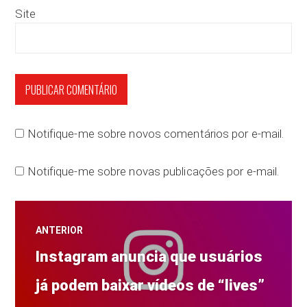
Site
Notifique-me sobre novos comentários por e-mail.
Notifique-me sobre novas publicações por e-mail.
Navegação
ANTERIOR
Post
de
Instagram anuncia que usuários
anterior:
já podem baixar vídeos de “lives”
Post