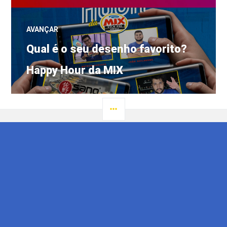
AVANÇAR
Próximo
Qual é o seu desenho favorito?
post:
Happy Hour da MIX
LATERAL