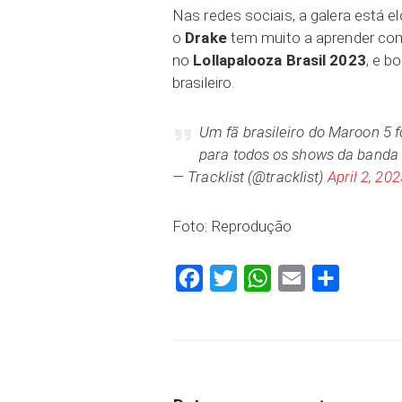
Nas redes sociais, a galera está e
o
Drake
tem muito a aprender com
no
Lollapalooza Brasil 2023
, e b
brasileiro.
Um fã brasileiro do Maroon 5 
para todos os shows da banda
— Tracklist (@tracklist)
April 2, 202
Foto: Reprodução
Facebook
Twitter
WhatsApp
Email
Compartilh