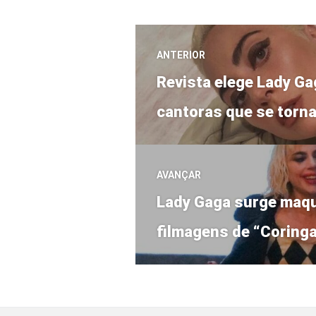
Navegação
ANTERIOR
Post
de
Revista elege Lady G
anterior:
cantoras que se torna
Post
AVANÇAR
Próximo
Lady Gaga surge maqu
post:
filmagens de “Coringa