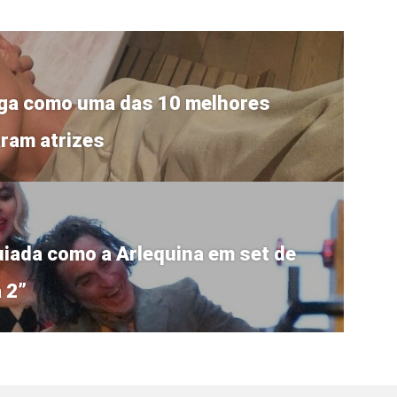
aga como uma das 10 melhores
ram atrizes
iada como a Arlequina em set de
 2”