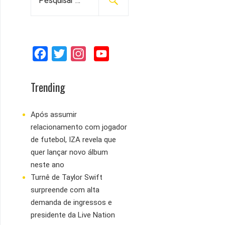
e
s
q
u
F
T
I
Y
i
s
a
w
n
o
a
c
i
s
u
Trending
r
e
t
t
T
p
b
t
a
u
Após assumir
o
relacionamento com jogador
o
e
g
b
r
de futebol, IZA revela que
:
o
r
r
e
quer lançar novo álbum
k
a
neste ano
m
Turnê de Taylor Swift
surpreende com alta
demanda de ingressos e
presidente da Live Nation