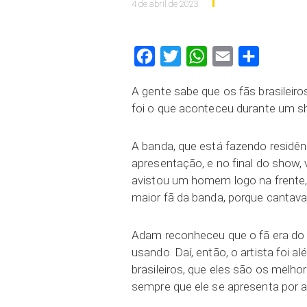
4 de abril de 2023
Facebook
Twitter
WhatsApp
Email
Compartilh
A gente sabe que os fãs brasilei
foi o que aconteceu durante um 
A banda, que está fazendo residê
apresentação, e no final do show,
avistou um homem logo na frente, 
maior fã da banda, porque cantav
Adam reconheceu que o fã era do B
usando. Daí, então, o artista foi 
brasileiros, que eles são os melho
sempre que ele se apresenta por a