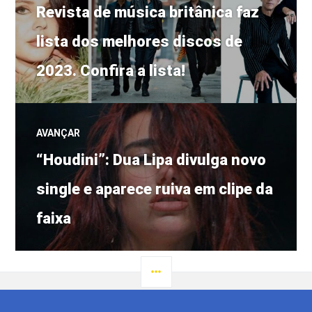
Post
de
Revista de música britânica faz
anterior:
lista dos melhores discos de
Post
2023. Confira a lista!
AVANÇAR
Próximo
“Houdini”: Dua Lipa divulga novo
post:
single e aparece ruiva em clipe da
faixa
LATERAL