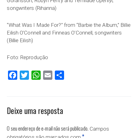
Göransson, Robyn Fenty and Temilade Openiyi,
songwriters (Rihanna)
“What Was I Made For?” from “Barbie the Album,” Billie
Eilish O’Connell and Finneas O’Connell, songwriters
(Billie Eilish)
Foto: Reprodução
Facebook
Twitter
WhatsApp
Email
Compartilhar
Deixe uma resposta
O seu endereço de e-mail não será publicado.
Campos
*
obrigatórios são marcados com