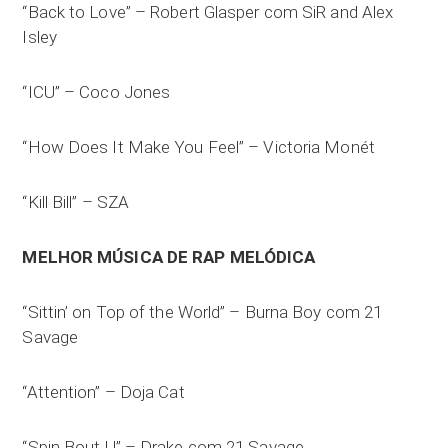
“Back to Love” – Robert Glasper com SiR and Alex
Isley
“ICU” – Coco Jones
“How Does It Make You Feel” – Victoria Monét
“Kill Bill” – SZA
MELHOR MÚSICA DE RAP MELÓDICA
“Sittin’ on Top of the World” – Burna Boy com 21
Savage
“Attention” – Doja Cat
“Spin Bout U” – Drake com 21 Savage