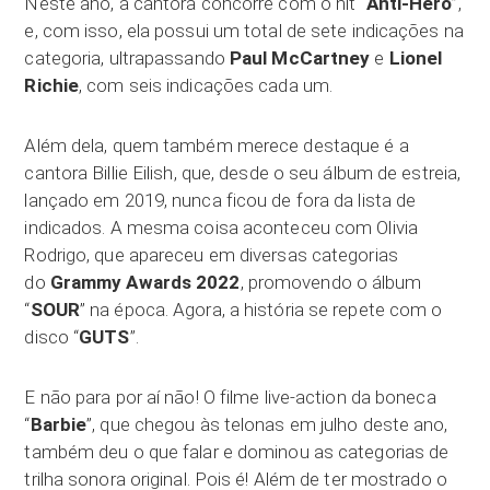
Neste ano, a cantora concorre com o hit “
Anti-Hero
”,
e, com isso, ela possui um total de sete indicações na
categoria, ultrapassando
Paul McCartney
e
Lionel
Richie
, com seis indicações cada um.
Além dela, quem também merece destaque é a
cantora Billie Eilish, que, desde o seu álbum de estreia,
lançado em 2019, nunca ficou de fora da lista de
indicados. A mesma coisa aconteceu com Olivia
Rodrigo, que apareceu em diversas categorias
do
Grammy Awards 2022
, promovendo o álbum
“
SOUR
” na época. Agora, a história se repete com o
disco “
GUTS
”.
E não para por aí não! O filme live-action da boneca
“
Barbie
”, que chegou às telonas em julho deste ano,
também deu o que falar e dominou as categorias de
trilha sonora original. Pois é! Além de ter mostrado o