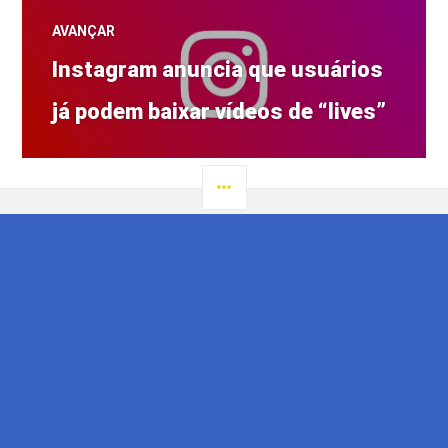
AVANÇAR
Próximo
Instagram anuncia que usuários
post:
já podem baixar vídeos de “lives”
LATERAL