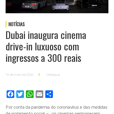
NOTÍCIAS
Dubai inaugura cinema
drive-in luxuoso com
ingressos a 300 reais
16 de maio de 2020
Destaque
Facebook
Twitter
WhatsApp
Email
Compartilhar
Por conta da pandemia do coronavírus e das medidas
de isolamento social – , os cinemas permanecem