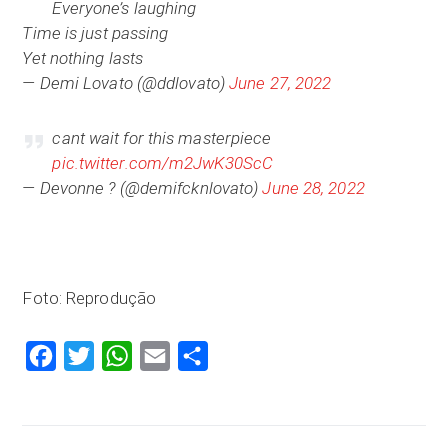
Everyone’s laughing
Time is just passing
Yet nothing lasts
— Demi Lovato (@ddlovato)
June 27, 2022
cant wait for this masterpiece
pic.twitter.com/m2JwK30ScC
— Devonne ? (@demifcknlovato)
June 28, 2022
Foto: Reprodução
Facebook
Twitter
WhatsApp
Email
Compartilhar