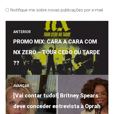
Notifique-me sobre novas publicações por e-mail.
Navegação
ANTERIOR
Post
de
PROMO MIX: CARA A CARA COM
anterior:
NX ZERO – TOUR CEDO OU TARDE
Post
??
AVANÇAR
Próximo
[Vai contar tudo!] Britney Spears
post:
deve conceder entrevista à Oprah