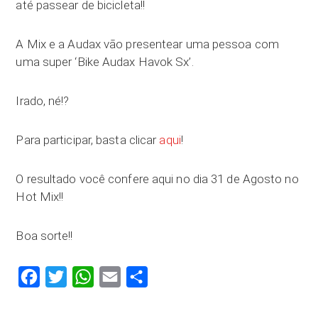
até passear de bicicleta!!
A Mix e a Audax vão presentear uma pessoa com
uma super ‘Bike Audax Havok Sx’.
Irado, né!?
Para participar, basta clicar
aqui
!
O resultado você confere aqui no dia 31 de Agosto no
Hot Mix!!
Boa sorte!!
Facebook
Twitter
WhatsApp
Email
Compartilhar