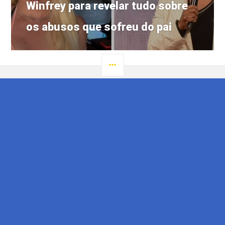
Winfrey para revelar tudo sobre
os abusos que sofreu do pai
LATERAL