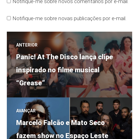
Notifique-me sobre novos comentários por e-mail.
Notifique-me sobre novas publicações por e-mail.
Navegação
ANTERIOR
Post
de
Panic! At The Disco lança clipe
anterior:
inspirado no filme musical
Post
“Grease”
AVANÇAR
Próximo
Marcelo Falcão e Mato Seco
post:
fazem show no Espaço Leste