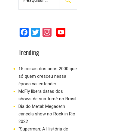
e
s
q
u
F
T
I
Y
i
s
a
w
n
o
a
c
i
s
u
Trending
r
e
t
t
T
p
b
t
a
u
15 coisas dos anos 2000 que
o
só quem cresceu nessa
o
e
g
b
r
época vai entender
:
o
r
r
e
McFly libera datas dos
k
a
shows de sua turnê no Brasil
m
Dia do Metal: Megadeth
cancela show no Rock in Rio
2022
“Superman: A História de