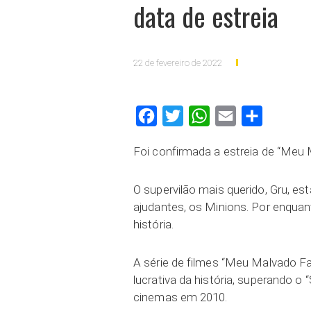
data de estreia
22 de fevereiro de 2022
Facebook
Twitter
WhatsApp
Email
Compartilh
Foi confirmada a estreia de “Meu 
O supervilão mais querido, Gru, e
ajudantes, os Minions. Por enquan
história.
A série de filmes “Meu Malvado Fa
lucrativa da história, superando o 
cinemas em 2010.