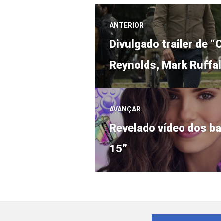
Navegação
ANTERIOR
Post
de
Divulgado trailer de 
anterior:
Reynolds, Mark Ruffal
Post
AVANÇAR
Próximo
Revelado vídeo dos ba
post:
15”