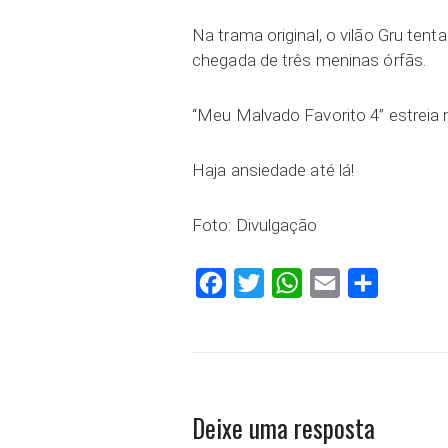
Na trama original, o vilão Gru te
chegada de três meninas órfãs.
“Meu Malvado Favorito 4” estreia 
Haja ansiedade até lá!
Foto: Divulgação
Facebook
Twitter
WhatsApp
Email
Compartilh
Deixe uma resposta