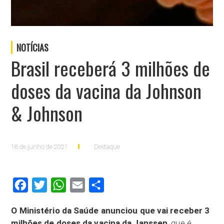
NOTÍCIAS
Brasil receberá 3 milhões de
doses da vacina da Johnson
& Johnson
18 de junho de 2021
Destaque
Facebook
Twitter
WhatsApp
Email
Compartilhar
O Ministério da Saúde anunciou que vai receber 3
milhões de doses da vacina da Janssen
, que é