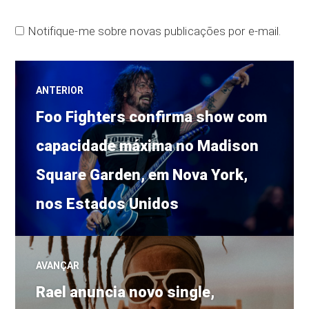
Notifique-me sobre novas publicações por e-mail.
Navegação
ANTERIOR
Post
de
Foo Fighters confirma show com
anterior:
capacidade máxima no Madison
Post
Square Garden, em Nova York,
nos Estados Unidos
AVANÇAR
Próximo
Rael anuncia novo single,