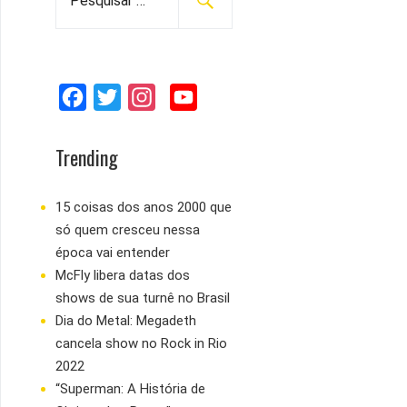
e
s
q
u
F
T
I
Y
i
s
a
w
n
o
a
c
i
s
u
Trending
r
e
t
t
T
p
b
t
a
u
15 coisas dos anos 2000 que
o
só quem cresceu nessa
o
e
g
b
r
época vai entender
:
o
r
r
e
McFly libera datas dos
k
a
shows de sua turnê no Brasil
m
Dia do Metal: Megadeth
cancela show no Rock in Rio
2022
“Superman: A História de