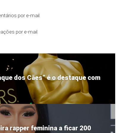
tários por e-mail.
ações por e-mail.
taque dos Cães” é o destaque com
ira rapper feminina a ficar 200