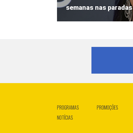
post:
semanas nas paradas 
PROGRAMAS
PROMOÇÕES
NOTÍCIAS