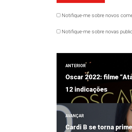
Notifique-me sobre novos comen
Notifique-me sobre novas public
Navegação
ANTERIOR
Post
de
Oscar 2022: filme “A
anterior:
12 indicações
Post
AVANÇAR
Próximo
Cardi B se torna prime