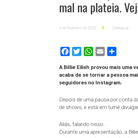
mal na plateia. Vej
9 de fevereiro de 2022
Destaque
Facebook
Twitter
WhatsApp
Email
Compartilh
A Billie Eilish provou mais uma
acaba de se tornar a pessoa mai
seguidores no Instagram.
Depois de uma pausa por conta da 
de shows, e está em turnê divulg
Aliás, falando nisso…
Durante uma apresentação, a Billie