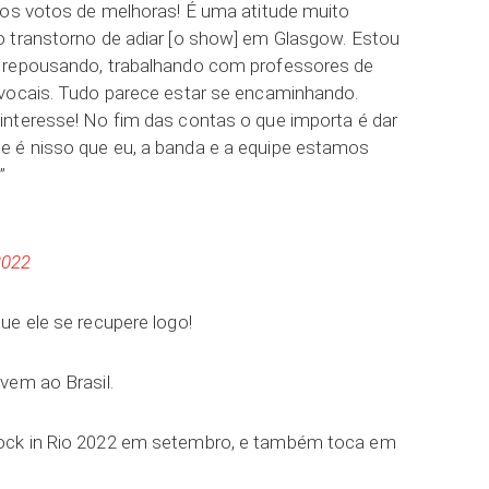
los votos de melhoras! É uma atitude muito
o transtorno de adiar [o show] em Glasgow. Estou
 repousando, trabalhando com professores de
 vocais. Tudo parece estar se encaminhando.
nteresse! No fim das contas o que importa é dar
 é nisso que eu, a banda e a equipe estamos
”
2022
ue ele se recupere logo!
vem ao Brasil.
ock in Rio 2022 em setembro, e também toca em