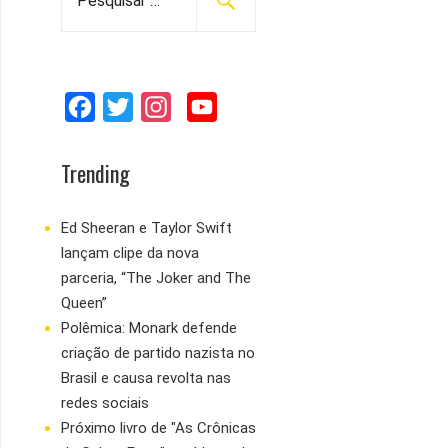
e
s
q
u
F
T
I
Y
i
s
a
w
n
o
a
c
i
s
u
Trending
r
e
t
t
T
p
b
t
a
u
Ed Sheeran e Taylor Swift
o
lançam clipe da nova
o
e
g
b
r
parceria, “The Joker and The
:
o
r
r
e
Queen”
k
a
Polêmica: Monark defende
m
criação de partido nazista no
Brasil e causa revolta nas
redes sociais
Próximo livro de "As Crônicas