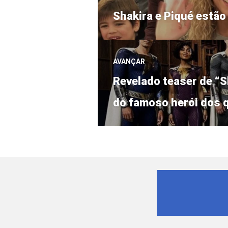
Post
de
Shakira e Piqué estão
anterior:
Post
AVANÇAR
Próximo
Revelado teaser de “S
post:
do famoso herói dos 