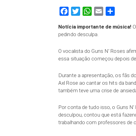
Facebook
Twitter
WhatsApp
Email
Compartilh
Notícia importante de música!
O
pedindo desculpa.
O vocalista do Guns N’ Roses afi
essa situação começou depois de 
Durante a apresentação, os fãs d
Axl Rose ao cantar os hits da banda
também teve uma crise de ansieda
Por conta de tudo isso, o Guns N’
desculpou, contou que está fazen
trabalhando com professores de c