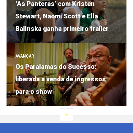
Post
‘As Panteras’ com Kristen
de
anterior:
Stewart, Naomi Scott e Ella
Post
Balinska ganha primeiro trailer
AVANÇAR
Próximo
Os Paralamas do Sucesso:
post:
liberada a venda de ingressos
para o show
LATERAL