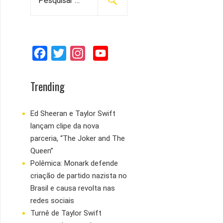
e
s
q
u
F
T
I
Y
i
s
a
w
n
o
a
c
i
s
u
Trending
r
e
t
t
T
p
b
t
a
u
Ed Sheeran e Taylor Swift
o
lançam clipe da nova
o
e
g
b
r
parceria, “The Joker and The
:
o
r
r
e
Queen”
k
a
Polêmica: Monark defende
m
criação de partido nazista no
Brasil e causa revolta nas
redes sociais
Turnê de Taylor Swift