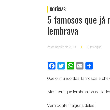
NOTÍCIAS
5 famosos que já
lembrava
26 de agosto de 2019
Destaque
Facebook
Twitter
WhatsApp
Email
Compartilh
Que o mundo dos famosos é cheio
Mas será que lembramos de todos 
Vem conferir alguns deles!