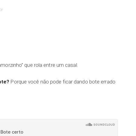
or
ar
amorzinho” que rola entre um casal.
ote?
Porque você não pode ficar dando bote errado