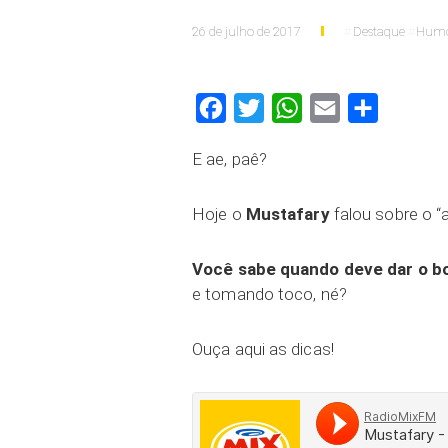
26 de julho de 2017
Destaque
Hum
Facebook
Twitter
WhatsApp
Email
Compartilh
E ae, paê?
Hoje o
Mustafary
falou sobre o “
Você sabe quando deve dar o b
e tomando toco, né?
Ouça aqui as dicas!