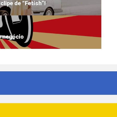
clipe de “Fetish”!
o negócio