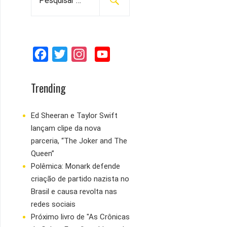
e
s
q
u
F
T
I
Y
i
s
a
w
n
o
a
c
i
s
u
Trending
r
e
t
t
T
p
b
t
a
u
Ed Sheeran e Taylor Swift
o
lançam clipe da nova
o
e
g
b
r
parceria, “The Joker and The
:
o
r
r
e
Queen”
k
a
Polêmica: Monark defende
m
criação de partido nazista no
Brasil e causa revolta nas
redes sociais
Próximo livro de "As Crônicas