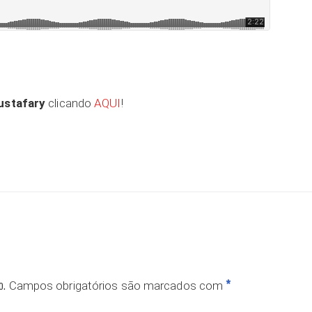
stafary
clicando
AQUI
!
ar
o.
*
Campos obrigatórios são marcados com