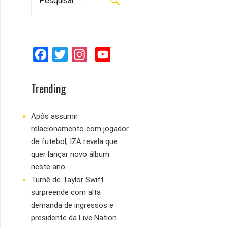
e
s
q
u
F
T
I
Y
i
s
a
w
n
o
a
c
i
s
u
Trending
r
e
t
t
T
p
b
t
a
u
Após assumir
o
relacionamento com jogador
o
e
g
b
r
de futebol, IZA revela que
:
o
r
r
e
quer lançar novo álbum
k
a
neste ano
m
Turnê de Taylor Swift
surpreende com alta
demanda de ingressos e
presidente da Live Nation