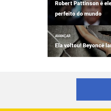
Post
de
Robert Pattinson é el
anterior:
perfeito do mundo
Post
AVANÇAR
Próximo
Ela voltou! Beyoncé l
post: