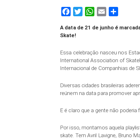
Facebook
Twitter
WhatsApp
Email
Compartilh
A data de 21 de junho é marcada
Skate!
Essa celebração nasceu nos Estad
International Association of Ska
Internacional de Companhias de S
Diversas cidades brasileiras ader
reúnem na data para promover ap
E é claro que a gente não poderia f
Por isso, montamos aquela playli
skate. Tem Avril Lavigne, Bruno Ma